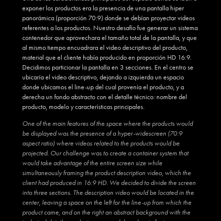
exponer los productos era la presencia de una pantalla hiper
panorámica (proporción 70:9) donde se debían proyectar videos
referentes a los productos. Nuestro desafío fue generar un sistema
contenedor que aprovechara el tamaño total de la pantalla, y que
al mismo tiempo encuadrara el video descriptivo del producto,
material que el cliente había producido en proporción HD 16:9.
Decidimos particionar la pantalla en 3 secciones. En el centro se
ubicaría el video descriptivo, dejando a izquierda un espacio
donde ubicamos el line-up del cual provenía el producto, y a
derecha un fondo abstracto con el detalle técnico: nombre del
producto, modelo y características principales.
One of the main features of the space where the products would
be displayed was the presence of a hyper-widescreen (70:9
aspect ratio) where videos related to the products would be
projected. Our challenge was to create a container system that
would take advantage of the entire screen size while
simultaneously framing the product description video, which the
client had produced in 16:9 HD. We decided to divide the screen
into three sections. The description video would be located in the
center, leaving a space on the left for the line-up from which the
product came, and on the right an abstract background with the