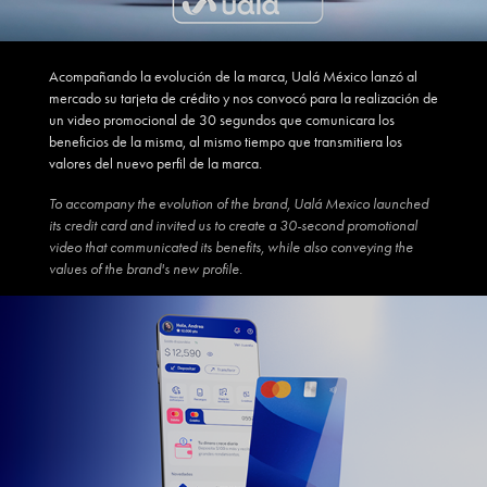
Acomp
añando
la evoluc
ió
n de la marca, Ualá
Mé
xico lanzó al
mercado su tarjeta de crédito y nos convocó para la realización de
un video promocional de 30 segundos que comunicara los
beneficios de la misma, al mismo tiempo que transmitiera los
valores del nuevo perfil de la marca.
To accompany the evolution of the br
and, Ualá Mexic
o launched
its credit card and invited us to create a 30-second promotional
video that communicated its benefits, while also conveying the
values ​​of the brand's new profile.